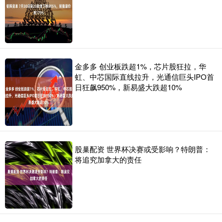
金多多 创业板跌超1%，芯片股狂拉，华
虹、中芯国际直线拉升，光通信巨头IPO首
日狂飙950%，新易盛大跌超10%
股巢配资 世界杯决赛或受影响？特朗普：
将追究加拿大的责任