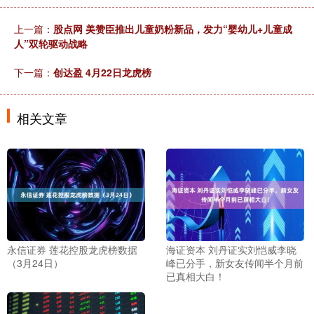
上一篇：
股点网 美赞臣推出儿童奶粉新品，发力“婴幼儿+儿童成
人”双轮驱动战略
下一篇：
创达盈 4月22日龙虎榜
相关文章
永信证券 莲花控股龙虎榜数据
海证资本 刘丹证实刘恺威李晓
（3月24日）
峰已分手，新女友传闻半个月前
已真相大白！