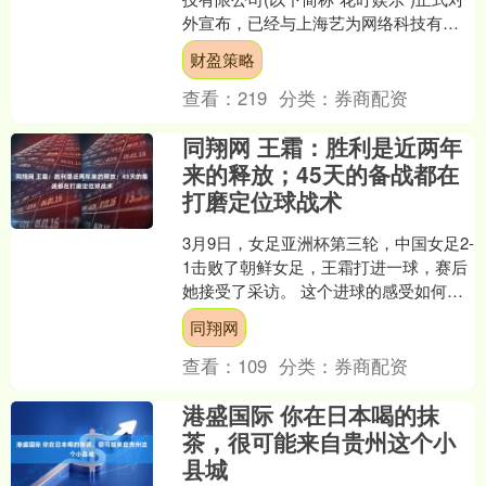
外宣布，已经与上海艺为网络科技有限
公司达成战略合作协议，获得旗下3D零
财盈策略
职业武侠经....
查看：
219
分类：
券商配资
同翔网 王霜：胜利是近两年
来的释放；45天的备战都在
打磨定位球战术
3月9日，女足亚洲杯第三轮，中国女足2-
1击败了朝鲜女足，王霜打进一球，赛后
她接受了采访。 这个进球的感受如何，
是否得到了内心的释放 我觉得这一个进
同翔网
球，包括这一....
查看：
109
分类：
券商配资
港盛国际 你在日本喝的抹
茶，很可能来自贵州这个小
县城