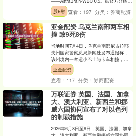
——AstraBrain-WBC 0.5。据官方介绍，
该模型基于2万小时人类动作数据训....
股E融
查看：
197
分类：
券商配资
亚金配资 乌克兰南部两车相
撞 致9死8伤
当地时间7月4日，乌克兰南部尼古拉耶
夫州国家警察总局新闻处发布通报称，
该州境内一客运小巴士与卡车相撞，目
前已造成9人死亡、8人受伤。据悉，相
亚金配资
关工作人员已赶赴事故....
查看：
117
分类：
券商配资
万联证券 英国、法国、加拿
大、澳大利亚、新西兰和挪
威六国协同宣布了对以色列
的制裁措施
2026年6月8日至9日，英国、法国、加拿
大、澳大利亚、新西兰和挪威六国协同