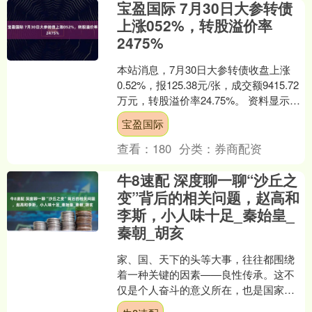
宝盈国际 7月30日大参转债
上涨052%，转股溢价率
2475%
本站消息，7月30日大参转债收盘上涨
0.52%，报125.38元/张，成交额9415.72
万元，转股溢价率24.75%。 资料显示，
大参转债信用级别为“AA”，....
宝盈国际
查看：
180
分类：
券商配资
牛8速配 深度聊一聊“沙丘之
变”背后的相关问题，赵高和
李斯，小人味十足_秦始皇_
秦朝_胡亥
家、国、天下的头等大事，往往都围绕
着一种关键的因素——良性传承。这不
仅是个人奋斗的意义所在，也是国家与
家庭延续的根本。一个人所经历的奋斗