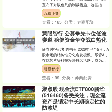
宣布了对以色列的制裁措施。这些措施
具有高度针对性，主要包括以下几个方
万联证券
面： 资产冻结与....
查看：
185
分类：
券商配资
慧眼智行 公募争先卡位低波
赛道 稳健资金争夺战白热化
证券时报记者 陈书玉 2026年已至5月，A
股市场的结构性分化愈发极致。尽管AI、
存储芯片等科技板块持续活跃，成为少
数资金的狂欢盛宴，但更多板块则陷入
慧眼智行
宽幅震荡。....
查看：
99
分类：
券商配资
聚点股 现金流ETF800鹏华
(516460)备受关注，现金流
资产是锁定中长期确定性的
防波堤