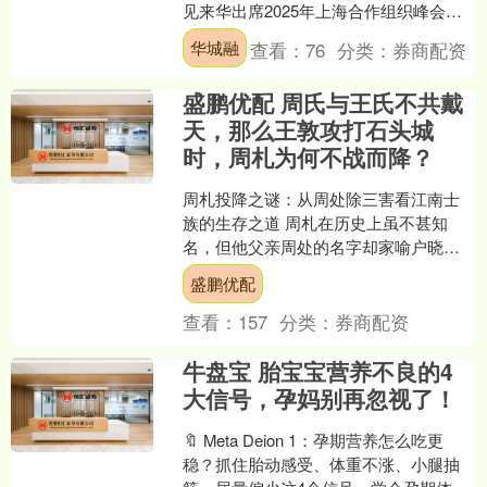
见来华出席2025年上海合作组织峰会的
印度总理莫迪。蔡奇表示，习近平主席
华城融
查看：
76
分类：
券商配资
刚刚同总理先生举....
盛鹏优配 周氏与王氏不共戴
天，那么王敦攻打石头城
时，周札为何不战而降？
周札投降之谜：从周处除三害看江南士
族的生存之道 周札在历史上虽不甚知
名，但他父亲周处的名字却家喻户晓
——正是周处除三害故事中的主人公。
盛鹏优配
当王敦发动叛乱时，负责镇守....
查看：
157
分类：
券商配资
牛盘宝 胎宝宝营养不良的4
大信号，孕妈别再忽视了！
🔖 Meta Deion 1：孕期营养怎么吃更
稳？抓住胎动感受、体重不涨、小腿抽