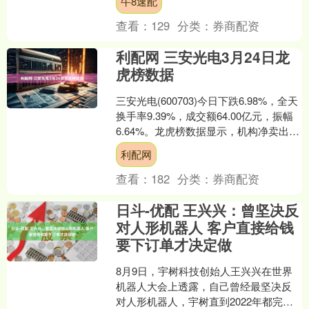
牛8速配
和努力不应在自己去世后化....
查看：
129
分类：
券商配资
利配网 三安光电3月24日龙
虎榜数据
三安光电(600703)今日下跌6.98%，全天
换手率9.39%，成交额64.00亿元，振幅
6.64%。龙虎榜数据显示，机构净卖出
1.88亿元，沪股通净买入1.....
利配网
查看：
182
分类：
券商配资
日斗-优配 王兴兴：曾坚决反
对人形机器人 客户直接给钱
要下订单才决定做
8月9日，宇树科技创始人王兴兴在世界
机器人大会上透露，自己曾经最坚决反
对人形机器人，宇树直到2022年都完全