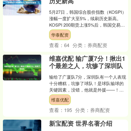
历史新高
5月27日，韩国综合股价指数（KOSPI）
涨幅一度扩大至5%，续刷历史新高。
KOSPI 200期货上涨5%后，韩国交易所
启动KOSPI熔断机制，程序化交易暂
华泰配资
停....
查看：
64
分类：
券商配资
维嘉优配 输广厦7分！揪出1
个最差之人，坑惨了深圳队
输给了广厦队7分，深圳队有一个人表现
十分糟糕，坑惨了球队！是球队输球的
关键因素，没错，他就是外援——！
CBA半决赛第二回合，深圳队继续做客
维嘉优配
PK广厦队，双方经过....
查看：
195
分类：
券商配资
新宝配资 世界名著介绍