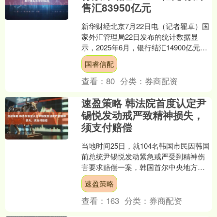
售汇83950亿元
新华财经北京7月22日电（记者翟卓）国
家外汇管理局22日发布的统计数据显
示，2025年6月，银行结汇14900亿元人
民币，售汇13083亿元人民币。2025年
国睿信配
1....
查看：
80
分类：
券商配资
速盈策略 韩法院首度认定尹
锡悦发动戒严致精神损失，
须支付赔偿
当地时间25日，就104名韩国市民因韩国
前总统尹锡悦发动紧急戒严受到精神伤
害要求赔偿一案，韩国首尔中央地方法
院作出一审判决，法院认定尹锡悦有民
速盈策略
事赔偿责任，要求尹....
查看：
163
分类：
券商配资