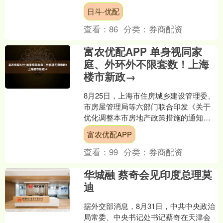
没有做人形机器人。但以ChatGPT为代
日斗-优配
表的AI技术....
查看：
86
分类：
券商配资
富农优配APP 单身视同家
庭、外环外不限套数！上海
楼市新政→
8月25日，上海市住房城乡建设管理委、
市房屋管理局等六部门联合印发《关于
优化调整本市房地产政策措施的通知》
（以下简称“通知”），涉及调整住房限
富农优配APP
购、优化住房公积金....
查看：
99
分类：
券商配资
华城融 蔡奇会见印度总理莫
迪
据外交部消息，8月31日，中共中央政治
局常委、中央书记处书记蔡奇在天津会