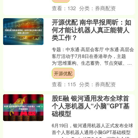
来临的决赛，也谈到了....
查看：
132
分类：
券商配资
开源优配 南华早报周昕：如
何才能让机器人真正能替人
类工作？
专题：中东通·高层会客厅 中东通·高层会
客厅活动于7月8日在香港举办，主题
为“思维重构、生态蓄势、节点突破、行
者致远”。《南华早报》AI创新总监周昕
开源优配
出席并担任圆....
查看：
115
分类：
券商配资
股E融 银河通用发布全球首
个人形机器人“小脑”GPT基
础模型
6月19日，银河通用机器人正式发布全球
首个人形机器人通用小脑GPT基础模型