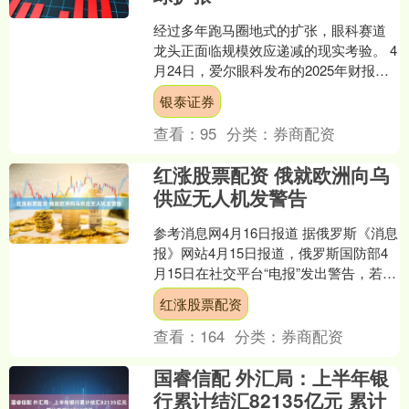
经过多年跑马圈地式的扩张，眼科赛道
龙头正面临规模效应递减的现实考验。 4
月24日，爱尔眼科发布的2025年财报显
示，当期实现营业收入223.53亿元，同比
银泰证券
增长6....
查看：
95
分类：
券商配资
红涨股票配资 俄就欧洲向乌
供应无人机发警告
参考消息网4月16日报道 据俄罗斯《消息
报》网站4月15日报道，俄罗斯国防部4
月15日在社交平台“电报”发出警告，若乌
克兰将欧盟生产的无人机伪装成乌国产
红涨股票配资
无人机袭....
查看：
164
分类：
券商配资
国睿信配 外汇局：上半年银
行累计结汇82135亿元 累计