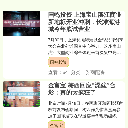
国鸣投资 上海宝山滨江商业
新地标开业冲刺，长滩海港
城今年底试营业
7月30日，上海长滩海港城全球品牌创享
大会在北外滩国客中心举办。这座宝山
滨江大型商业综合体迎来首次集中亮
相，活动现场完成多组品牌集中签约，
国鸣投资
伴随着项目标志性球体建....
查看：
64
分类：
券商配资
金富宝 梅西回应“澡盆”合
影：真的太疯狂了
北京时间7月18日，在西班牙和阿根廷的
赛前发布会期间，梅西作为惊喜嘉宾参
加了国际足联在球迷嘉年华现场组织的
一场联合活动。梅西在现场谈到了即将
金富宝