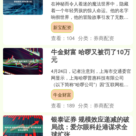
在神秘而令人着迷的魔法世界中，隐藏
着一个年轻男孩的惊人命运。他的名字
响彻世界，他的冒险故事引发了无数人
的心灵共鸣。他就是——哈利·波特。 当
新宝配资
你步入《哈利·波特》....
查看：
104
分类：
券商配资
牛金财富 哈啰又被罚了10万
元
4月24日，记者注意到，上海市交通委官
网显示，上海哈啰普惠科技有限公司
（以下简称“哈啰公司”）因“互联网租赁
自行车运营企业未按规定备案、投放运
牛金财富
营或者回收车辆”被....
查看：
189
分类：
券商配资
银泰证券 规模效应递减的破
局战：爱尔眼科赴港谋求全
球扩张