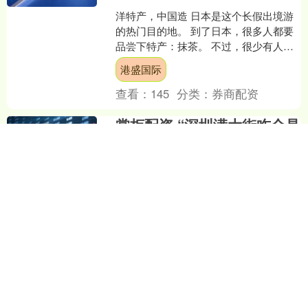
洋特产，中国造 日本是这个长假出境游
的热门目的地。 到了日本，很多人都要
品尝下特产：抹茶。 不过，很少有人知
道，现在日本卖的不少抹茶，其实都来
港盛国际
自一个意想不到的地....
查看：
145
分类：
券商配资
掌柜配资 “深圳满大街咋全是
这个黄色不明生物？”，搞钱
之都有自己的“癫版玲娜贝
儿”
野心十足的深圳龙 前不久，深圳迎来特
区 45 周年庆，用万架无人机的表演，再
次坐实自己的财大气粗。 在现场，不仅
能看到各种深圳地标元素，还能纵览被
掌柜配资
捧上天的金主爸....
查看：
140
分类：
券商配资