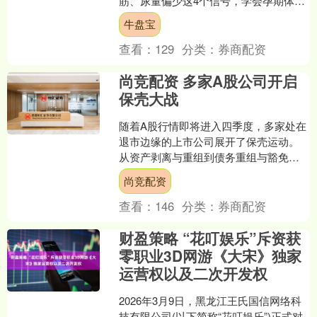
筋、尿量偏少这4个信号，学会孕期体重
管理与孕期营养餐建议，轻松搭出均衡
牛盘宝
餐盘。 🔖....
查看：
129
分类：
券商配资
尚竞配资 多家A股公司开启
保壳大战
随着A股行情即将进入四季度，多家处在
退市边缘的上市公司展开了保壳运动。
从资产剥离与重组到债务重组与豁免，
从通过并购优质资产夯实主业到引入战
尚竞配资
略投资者优化治理，资....
查看：
146
分类：
券商配资
财盈策略 “花叮娱乐”斥资获
零职业3D网游《大宋》独家
运营权以及二次开发权
2026年3月9日，黑龙江王氏国信网络科
技有限公司(以下简称“花叮娱乐”)正式对