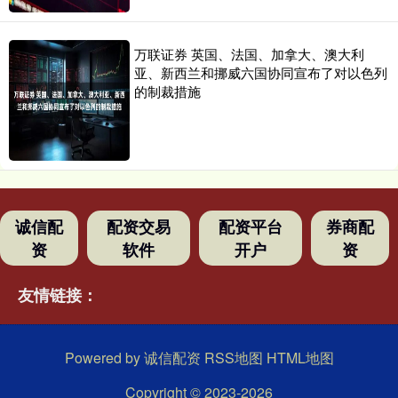
万联证券 英国、法国、加拿大、澳大利
亚、新西兰和挪威六国协同宣布了对以色列
的制裁措施
诚信配
配资交易
配资平台
券商配
资
软件
开户
资
友情链接：
Powered by
诚信配资
RSS地图
HTML地图
Copyright
© 2023-2026