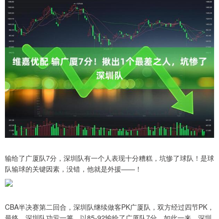
输给了广厦队7分，深圳队有一个人表现十分糟糕，坑惨了球队！是球
队输球的关键因素，没错，他就是外援——！
CBA半决赛第二回合，深圳队继续做客PK广厦队，双方经过四节PK，
最终，深圳队功亏一篑，以85-92输给了广厦队7分。如此一来，深圳