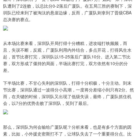
队遭到了2连败，以总比分0-2落后广厦队。在五局三胜的赛制下，深
圳队已经来到了被淘汰的悬崖边缘，反而，广厦队则拿到了晋级CBA
总决赛的赛点。
从本场比赛来看，深圳队开局打得十分糟糕，进攻端打铁频频，而
且，失误不断，反观，广厦队利用内外结合，多点开花，打得风生水
起，首节比赛打完，深圳队以15-25落后广厦队10分。进入第二节比
赛，双方形成了僵持的局面，半场比赛打完，双方依然有10分的分
差。
下半场比赛，不甘心失利的深圳队，打得十分积极，十分主动。到末
节比赛，深圳队通过一波得分小高潮，一度将分差缩小到只有2分。然
而，在关键的时候，深圳队又出现了低级失误，最终，广厦队抓住机
会，以7分的优势击败了深圳队，笑到了最后。
那么，深圳队为何会输给广厦队呢？分析来看，也是有多个方面的因
素，比如，小外援史密斯打不了，让球队失去了一个重要得分点。比