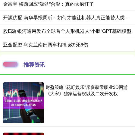
金富宝 梅西回应“澡盆”合影：真的太疯狂了
开源优配 南华早报周昕：如何才能让机器人真正能替人类工作？
股E融 银河通用发布全球首个人形机器人“小脑”GPT基础模型
亚金配资 乌克兰南部两车相撞 致9死8伤
推荐资讯
财盈策略 “花叮娱乐”斥资获零职业3D网游
《大宋》独家运营权以及二次开发权