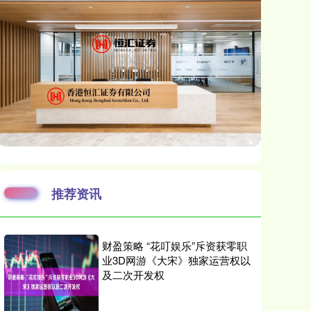
推荐资讯
财盈策略 “花叮娱乐”斥资获零职
业3D网游《大宋》独家运营权以
及二次开发权