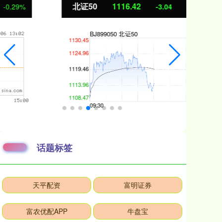
北证50
1116.42
创
-3.04
-0.27%
话题标签
天平配资
富明证券
富农优配APP
牛盘宝