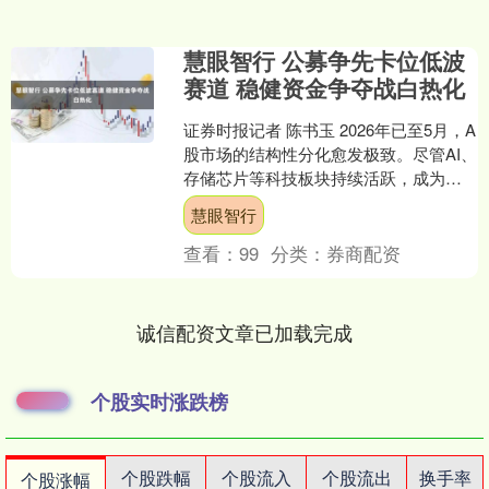
慧眼智行 公募争先卡位低波
赛道 稳健资金争夺战白热化
证券时报记者 陈书玉 2026年已至5月，A
股市场的结构性分化愈发极致。尽管AI、
存储芯片等科技板块持续活跃，成为少
数资金的狂欢盛宴，但更多板块则陷入
慧眼智行
宽幅震荡。....
查看：
99
分类：
券商配资
诚信配资文章已加载完成
个股实时涨跌榜
个股跌幅
个股流入
个股流出
换手率
个股涨幅