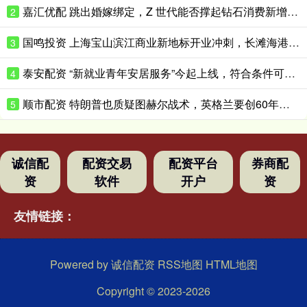
嘉汇优配 跳出婚嫁绑定，Z 世代能否撑起钻石消费新增量？
2
国鸣投资 上海宝山滨江商业新地标开业冲刺，长滩海港城今年底试营业
3
泰安配资 “新就业青年安居服务”今起上线，符合条件可优惠租赁保租房
4
顺市配资 特朗普也质疑图赫尔战术，英格兰要创60年最佳战绩困难重重
5
诚信配
配资交易
配资平台
券商配
资
软件
开户
资
友情链接：
Powered by
诚信配资
RSS地图
HTML地图
Copyright
© 2023-2026