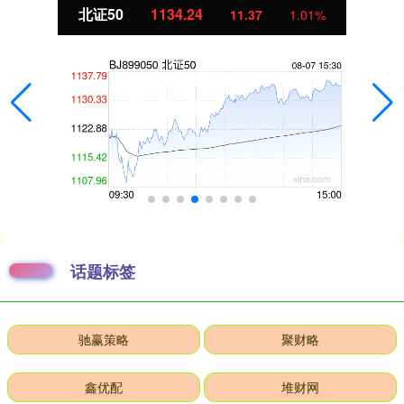
北证50
1134.24
11.37
1.01%
话题标签
驰赢策略
聚财略
鑫优配
堆财网