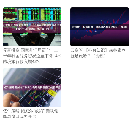
元富投资 国家外汇局贾宁：上
云资管 【科普知识】森林康养
半年我国服务贸易逆差下降14%
就是旅游？（视频）
跨境旅行收入增42%
亿牛策略 鲍威尔“放鸽” 美联储
降息窗口或将开启