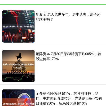
配股宝 老人离世多年、房本遗失，房子还
能继承吗？
钜阵资本 7月30日荣23转债下跌005%，转
股溢价率179%
金多多 创业板跌超1%，芯片股狂拉，华
虹、中芯国际直线拉升，光通信巨头IPO首
日狂飙950%，新易盛大跌超10%