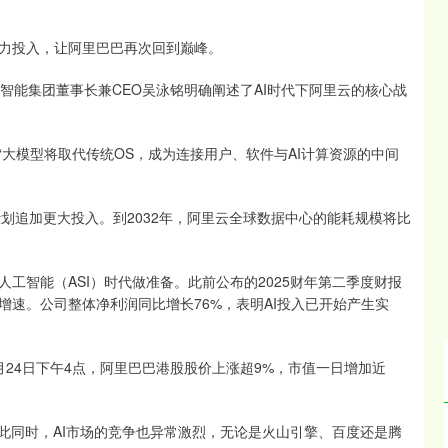
的全力投入，让阿里巴巴再次回到巅峰。
里云智能集团董事长兼CEO吴泳铭明确阐述了AI时代下阿里云的核心战
“大模型将取代传统OS，成为连接用户、软件与AI计算资源的中间
计划追加更大投入。到2032年，阿里云全球数据中心的能耗规模将比
工智能（ASI）时代做准备。此前公布的2025财年第二季度财报
增速。公司整体净利润同比增长76%，表明AI投入已开始产生实
24日下午4点，阿里巴巴港股股价上涨超9%，市值一日增加近
此同时，AI市场的竞争也异常激烈，无论是火山引擎、百度还是腾
沪深300
4694.44
.42%
43.13
0.93%