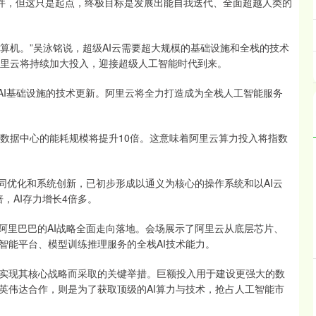
事件，但这只是起点，终极目标是发展出能自我迭代、全面超越人类的
计算机。”吴泳铭说，超级AI云需要超大规模的基础设施和全栈的技术
阿里云将持续加大投入，迎接超级人工智能时代到来。
到AI基础设施的技术更新。阿里云将全力打造成为全栈人工智能服务
云全球数据中心的能耗规模将提升10倍。这意味着阿里云算力投入将指数
协同优化和系统创新，已初步形成以通义为核心的操作系统和以AI云
，AI存力增长4倍多。
阿里巴巴的AI战略全面走向落地。会场展示了阿里云从底层芯片、
智能平台、模型训练推理服务的全栈AI技术能力。
实现其核心战略而采取的关键举措。巨额投入用于建设更强大的数
英伟达合作，则是为了获取顶级的AI算力与技术，抢占人工智能市