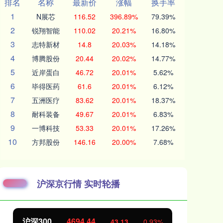
排名
名称
最新价
涨幅
换手率
1
N展芯
116.52
396.89%
79.39%
2
锐翔智能
110.02
20.21%
16.80%
3
志特新材
14.8
20.03%
14.18%
4
博腾股份
20.44
20.02%
14.77%
5
近岸蛋白
46.72
20.01%
5.62%
6
毕得医药
61.6
20.01%
6.12%
7
五洲医疗
83.62
20.01%
18.37%
8
耐科装备
49.67
20.01%
6.83%
9
一博科技
53.33
20.01%
17.26%
10
方邦股份
146.16
20.00%
7.68%
沪深京行情 实时轮播
北证50
1134.24
创
11.37
1.01%