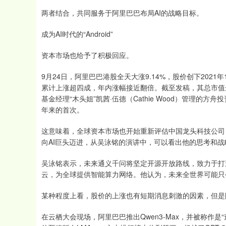
两者结合，共同服务于阿里巴巴布局AI的战略目标。
成为AI时代的“Android”
资本市场也给予了积极回应。
9月24日，阿里巴巴港股全天大涨9.14%，股价创下2021
累计上涨超四成，年内涨幅接近翻倍。截至发稿，其总市值达
基金经理“木头姐”凯茜·伍德（Cathie Wood）管理的方舟投资
年来的首次。
这意味着，全球资本市场也开始重新评估中国龙头科技公司
向AI巨头迈进，从吴泳铭的演讲中，可以看出他的思考和战
吴泳铭表示，未来通义千问将坚定开源开放路线，致力于打造“AI
云，为全球提供智能算力网络。他认为，未来全世界可能只
某种程度上看，股价的上涨也有短期消息刺激的因素，但是
在云栖大会现场，阿里巴巴推出Qwen3-Max，并被称作是“迄今