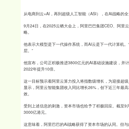
从电商到云+AI，再到超级人工智能（ASI），在AI战略
9月24日，在2025云栖大会上，阿里巴巴集团CEO、阿
略。
他表示大模型是下一代操作系统，而AI云是下一代计算机。
层。”
他宣布，公司正积极推进3800亿元的AI基础设施建设，并
2022年提升10倍。
这一目标预示着阿里云算力投入将指数级增长，为迎接超级人
显示，阿里云智能集团收入同比增长26%，创下近三年最高
效。
受到上述信息的刺激，资本市场也给予了积极回应。截至9月
3000亿港元。
这意味着，阿里巴巴的AI战略获得了资本市场的认同。但与
深证成指
14311.01
.68
1.02%
200.89
1