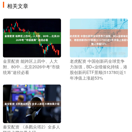
相关文章
金景配资 能跨区上四中、人大
老虎配资 中国创新药全球竞争
附、80中…北京2026中考“市级
力加强，BD+业绩催化持续，港
统筹”途径必看
股创新药ETF景顺(513780)近1
年净值上涨超53%
秦安配资 《杀戮尖塔2》全多人