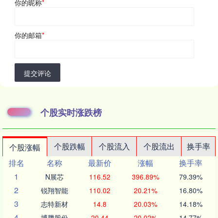
你的昵称
*
你的邮箱
*
提交评论
个股实时涨跌榜
个股跌幅
个股流入
个股流出
换手率
个股涨幅
排名
名称
最新价
涨幅
换手率
1
N展芯
116.52
396.89%
79.39%
2
锐翔智能
110.02
20.21%
16.80%
3
志特新材
14.8
20.03%
14.18%
4
博腾股份
20.44
20.02%
14.77%