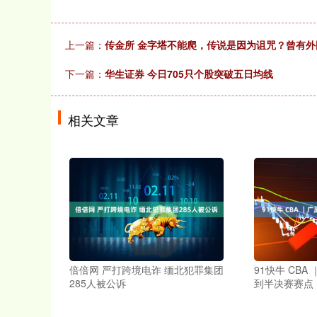
上一篇：
传金所 金字塔不能爬，传说是因为诅咒？曾有
下一篇：
华生证券 今日705只个股突破五日均线
相关文章
倍倍网 严打跨境电诈 缅北犯罪集团
91快牛 CB
285人被公诉
到半决赛赛点