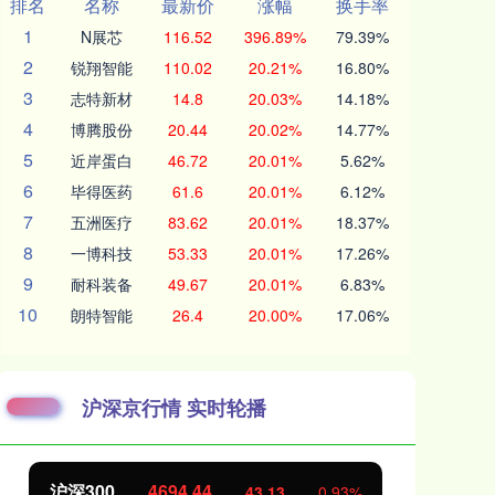
排名
名称
最新价
涨幅
换手率
1
N展芯
116.52
396.89%
79.39%
2
锐翔智能
110.02
20.21%
16.80%
3
志特新材
14.8
20.03%
14.18%
4
博腾股份
20.44
20.02%
14.77%
5
近岸蛋白
46.72
20.01%
5.62%
6
毕得医药
61.6
20.01%
6.12%
7
五洲医疗
83.62
20.01%
18.37%
8
一博科技
53.33
20.01%
17.26%
9
耐科装备
49.67
20.01%
6.83%
10
朗特智能
26.4
20.00%
17.06%
沪深京行情 实时轮播
北证50
1134.24
3
0.93%
11.37
1.01