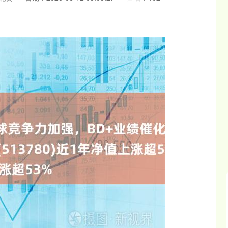
01
沪深300
4694.44
200.89
1.42%
43.1