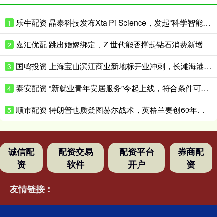
乐牛配资 晶泰科技发布XtalPi Science，发起“科学智能开放生态联盟”
1
嘉汇优配 跳出婚嫁绑定，Z 世代能否撑起钻石消费新增量？
2
国鸣投资 上海宝山滨江商业新地标开业冲刺，长滩海港城今年底试营业
3
泰安配资 “新就业青年安居服务”今起上线，符合条件可优惠租赁保租房
4
顺市配资 特朗普也质疑图赫尔战术，英格兰要创60年最佳战绩困难重重
5
诚信配
配资交易
配资平台
券商配
资
软件
开户
资
友情链接：