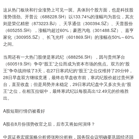
这从热门板块和行业涨势上可见一斑。具体到个股方面，也是科技股
涨势强劲。开普云（688228.SH）以133.74%的涨幅均为首位，其次
则是荣亿精密（873223.BJ）、天孚通信（300394.SZ）、天普股份
（605255.SH），涨幅均超过60%；豪恩汽电（301488.SZ）、嘉亨
家化（300955.SZ）、长飞光纤（601869.SH）的涨幅在50%～60%
之间。
当周还有一大热门股便是寒武纪（688256.SH），因与贵州茅台
（600519.SH）争夺“股王”之位而成为资本市场的焦点。双方的“股
王”争夺战持续了3天，在27日寒武纪的“股王”之位仅维持了20分钟，
28日早盘双方继续竞逐，最终在早盘收市前，寒武纪股价超过贵州茅
台，直至收盘；但是局势并未稳定，29日寒武纪盘中又多次失去“股
王”之位，在相互拉锯中，最终寒武纪以每股高出12.49元的价格胜
出。
A股短期行情仍被看好
A股在8月份强势收官之后，后市又将如何演绎？
中原证券宏观策略分析师张刚分析称，国务院会议明确要巩固经济回