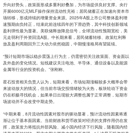
升向好势头，政策面形成多重利好叠加，为市场提供良好支撑。央行
开展6000亿元MLF操作保持流动性充裕；居民储蓄正在加速向资本市
场转移，形成持续的增量资金来源。2025年A股上市公司整体盈利增
速预期由负转正，结束此前连续四年的下滑趋势，其中科技创新领域
盈利弹性最为显著。美联储释放降息信号，全球流动性预期宽松，美
元走弱利于外资回流A股。中长期来看，居民储蓄转移、政策红利释
放及盈利周期回升三大动力依然稳固，中期慢涨格局有望延续。
“预计短期市场以稳步震荡上行为主，仍需密切关注政策面、资金面以
及外盘的变化情况。短线建议关注电池、半导体、通信设备以及能源
金属等行业的投资机会。”张刚称。
星石投资相关负责人认为，短期来看，市场短期涨幅较多大概率会带
来波动放大的情况，但当前市场交投情绪较为火热，板块轮动下资金
仍在积极寻找机会，如果单日出现较大调整也属于正常调整，短期市
场波动并不会改变中期走势。
“中期来看，8月流动性因素对股市的驱动显著，预计流动性因素将逐
渐让位于基本面因素。当前财政和货币政策对经济的支撑作用仍在发
挥，政策发力将抵抗外部风险、减小国内经济下行风险，随着国内经