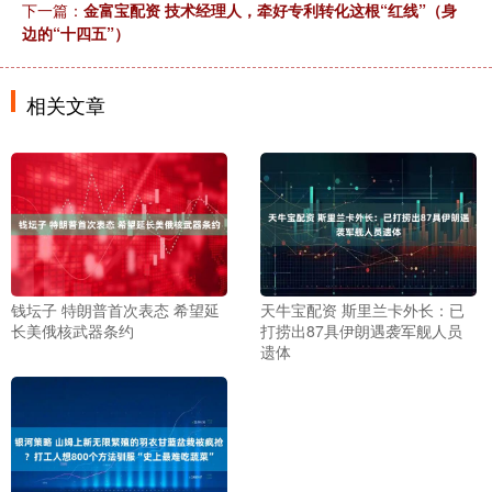
下一篇：
金富宝配资 技术经理人，牵好专利转化这根“红线”（身
边的“十四五”）
相关文章
钱坛子 特朗普首次表态 希望延
天牛宝配资 斯里兰卡外长：已
长美俄核武器条约
打捞出87具伊朗遇袭军舰人员
遗体