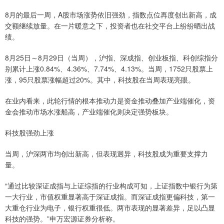
8月的最后一周，A股市场涨势依旧强劲，指数点位再度创出新高，成
交额继续放量。在一片暖意之下，投资者也在社交平台上纷纷晒出战
绩。
8月25日～8月29日（当周），沪指、深成指、创业板指、科创综指分
别累计上涨0.84%、4.36%、7.74%、4.13%。当周，1752只股票上
涨，95只股票涨幅超过20%。其中，科技股在当周表现亮眼。
在业内看来，此轮行情的根本推动力是资金推动叠加产业端催化，资
金会推动市场水涨船高，产业端催化则决定强势板块。
科技股强劲上涨
当周，沪深两市均创出新高，但表现迥异，科技股成为重要支撑力
量。
“通过比较深证成指与上证综指的行业构成可知，上证指数中银行为第
一大行业，市值权重显著高于深证成指。而深证成指更偏科技，第一
大重仓行业为电子，银行权重很低。两市表现的显著差异，足以凸显
科技的强势。”申万宏源证券分析称。