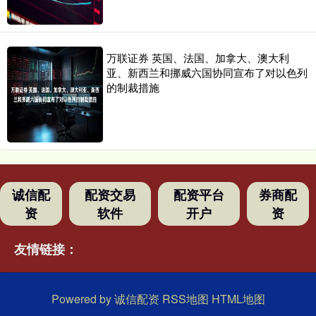
万联证券 英国、法国、加拿大、澳大利
亚、新西兰和挪威六国协同宣布了对以色列
的制裁措施
诚信配
配资交易
配资平台
券商配
资
软件
开户
资
友情链接：
Powered by
诚信配资
RSS地图
HTML地图