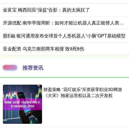
金富宝 梅西回应“澡盆”合影：真的太疯狂了
开源优配 南华早报周昕：如何才能让机器人真正能替人类工作？
股E融 银河通用发布全球首个人形机器人“小脑”GPT基础模型
亚金配资 乌克兰南部两车相撞 致9死8伤
推荐资讯
财盈策略 “花叮娱乐”斥资获零职业3D网游
《大宋》独家运营权以及二次开发权