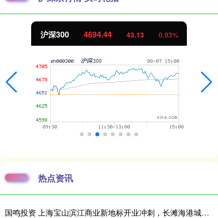
.44
北证50
1134.
43.13
0.93%
热点资讯
国鸣投资 上海宝山滨江商业新地标开业冲刺，长滩海港城今年底试营业