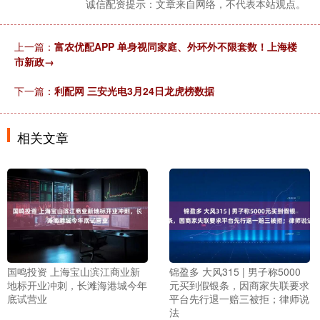
诚信配资提示：文章来自网络，不代表本站观点。
上一篇：
富农优配APP 单身视同家庭、外环外不限套数！上海楼
市新政→
下一篇：
利配网 三安光电3月24日龙虎榜数据
相关文章
国鸣投资 上海宝山滨江商业新
锦盈多 大风315 | 男子称5000
地标开业冲刺，长滩海港城今年
元买到假银条，因商家失联要求
底试营业
平台先行退一赔三被拒；律师说
法