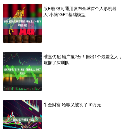
股E融 银河通用发布全球首个人形机器
人“小脑”GPT基础模型
维嘉优配 输广厦7分！揪出1个最差之人，
坑惨了深圳队
牛金财富 哈啰又被罚了10万元