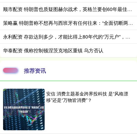
顺市配资 特朗普也质疑图赫尔战术，英格兰要创60年最佳战绩困难重重
策略赢 特朗普称不想再与西班牙有任何往来：“全面切断两国贸易”
永利配资 存款达到多少，才能比得上80年代的“万元户”，你们超过了吗？
华泰配资 俄称控制顿涅茨克地区重镇 乌方否认
推荐资讯
安信 消费主题基金跨界投科技 是“风格漂
移”还是“万物皆消费”？