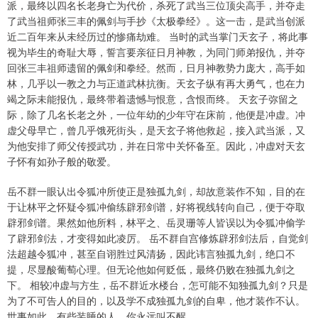
派，最终以四名长老身亡为代价，杀死了武当三位顶尖高手，并夺走
了武当祖师张三丰的佩剑与手抄《太极拳经》。这一击，是武当创派
近二百年来从未经历过的惨痛劫难。 当时的武当掌门天玄子，将此事
视为毕生的奇耻大辱，誓言要亲征日月神教，为同门师弟报仇，并夺
回张三丰祖师遗留的佩剑和拳经。然而，日月神教势力庞大，高手如
林，几乎以一教之力与正道武林抗衡。天玄子纵有再大勇气，也在力
竭之际未能报仇，最终带着遗憾与恨意，含恨而终。 天玄子弥留之
际，除了几名长老之外，一位年幼的少年守在床前，他便是冲虚。冲
虚父母早亡，曾几乎饿死街头，是天玄子将他救起，接入武当派，又
为他安排了师父传授武功，并在日常中关怀备至。因此，冲虚对天玄
子怀有如孙子般的敬爱。
岳不群一眼认出令狐冲所使正是独孤九剑，却故意装作不知，目的在
于让林平之怀疑令狐冲偷练辟邪剑谱，好将视线转向自己，便于夺取
辟邪剑谱。果然如他所料，林平之、岳灵珊等人皆误以为令狐冲偷学
了辟邪剑法，才变得如此凌厉。 岳不群自宫修炼辟邪剑法后，自觉剑
法超越令狐冲，甚至自诩胜过风清扬，因此讳言独孤九剑，绝口不
提，尽显酸葡萄心理。但无论他如何贬低，最终仍败在独孤九剑之
下。 相较冲虚与方生，岳不群近水楼台，怎可能不知独孤九剑？只是
为了不可告人的目的，以及学不成独孤九剑的自卑，他才装作不认。
世事如此，有些装睡的人，你永远叫不醒。