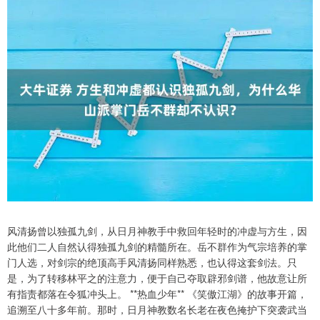
风清扬曾以独孤九剑，从日月神教手中救回年轻时的冲虚与方生，因
此他们二人自然认得独孤九剑的精髓所在。岳不群作为气宗培养的掌
门人选，对剑宗的绝顶高手风清扬同样熟悉，也认得这套剑法。只
是，为了转移林平之的注意力，便于自己夺取辟邪剑谱，他故意让所
有指责都落在令狐冲头上。 **热血少年** 《笑傲江湖》的故事开篇，
追溯至八十多年前。那时，日月神教数名长老在夜色掩护下突袭武当