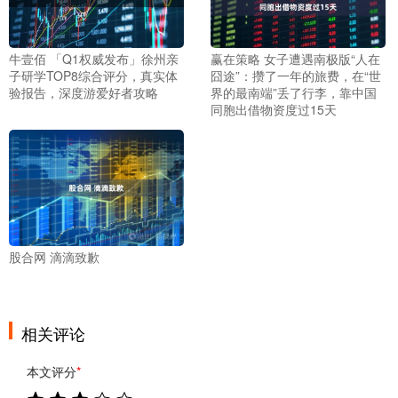
牛壹佰 「Q1权威发布」徐州亲
赢在策略 女子遭遇南极版“人在
子研学TOP8综合评分，真实体
囧途”：攒了一年的旅费，在“世
验报告，深度游爱好者攻略
界的最南端”丢了行李，靠中国
同胞出借物资度过15天
股合网 滴滴致歉
相关评论
本文评分
*