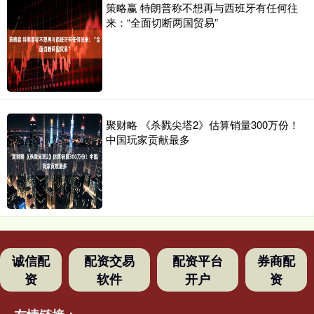
策略赢 特朗普称不想再与西班牙有任何往
来：“全面切断两国贸易”
聚财略 《杀戮尖塔2》估算销量300万份！
中国玩家贡献最多
诚信配
配资交易
配资平台
券商配
资
软件
开户
资