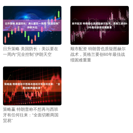
日升策略 美国防长：美以要在
顺市配资 特朗普也质疑图赫尔
一周内“完全控制”伊朗天空
战术，英格兰要创60年最佳战
绩困难重重
策略赢 特朗普称不想再与西班
牙有任何往来：“全面切断两国
贸易”