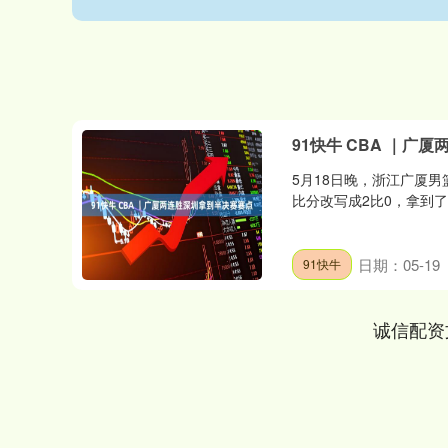
91快牛 CBA ｜广
5月18日晚，浙江广厦男
比分改写成2比0，拿到了
日期：05-19
91快牛
诚信配资