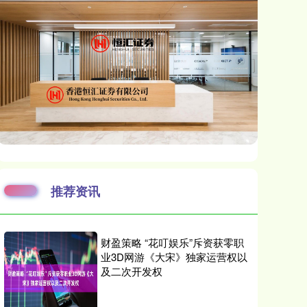
推荐资讯
财盈策略 “花叮娱乐”斥资获零职
业3D网游《大宋》独家运营权以
及二次开发权