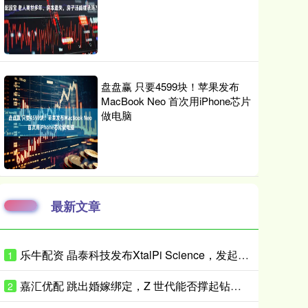
盘盘赢 只要4599块！苹果发布
MacBook Neo 首次用iPhone芯片
做电脑
最新文章
乐牛配资 晶泰科技发布XtalPi Science，发起“科学智能开放生态联盟”
1
嘉汇优配 跳出婚嫁绑定，Z 世代能否撑起钻石消费新增量？
2