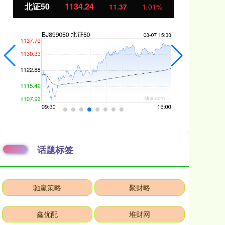
北证50
1134.24
创
11.37
1.01%
话题标签
驰赢策略
聚财略
鑫优配
堆财网