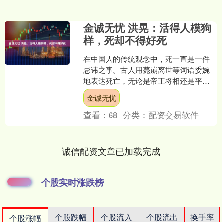
金诚无忧 洪晃：活得人模狗
样，死却不得好死
在中国人的传统观念中，死一直是一件
忌讳之事。古人用薨崩离世等词语委婉
地表达死亡，无论是帝王将相还是平民
百姓，生前都要讲究仪式感：请别人参
金诚无忧
加葬礼时要备上一顿答谢的....
查看：
68
分类：
配资交易软件
诚信配资文章已加载完成
个股实时涨跌榜
个股跌幅
个股流入
个股流出
换手率
个股涨幅