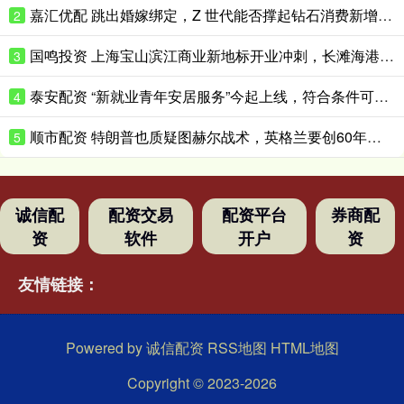
嘉汇优配 跳出婚嫁绑定，Z 世代能否撑起钻石消费新增量？
2
国鸣投资 上海宝山滨江商业新地标开业冲刺，长滩海港城今年底试营业
3
泰安配资 “新就业青年安居服务”今起上线，符合条件可优惠租赁保租房
4
顺市配资 特朗普也质疑图赫尔战术，英格兰要创60年最佳战绩困难重重
5
诚信配
配资交易
配资平台
券商配
资
软件
开户
资
友情链接：
Powered by
诚信配资
RSS地图
HTML地图
Copyright
© 2023-2026