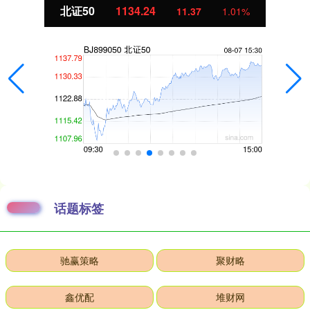
北证50
1134.24
11.37
1.01%
话题标签
驰赢策略
聚财略
鑫优配
堆财网