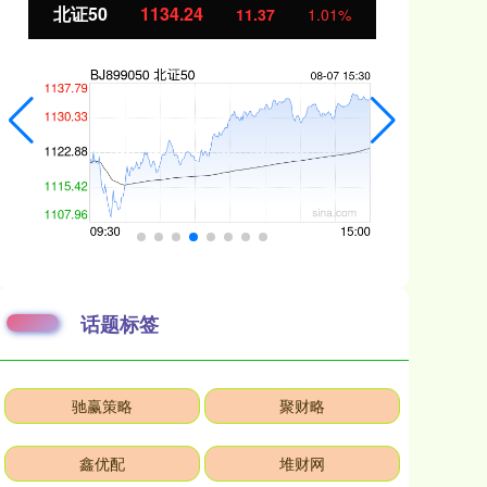
北证50
1134.24
创
11.37
1.01%
话题标签
驰赢策略
聚财略
鑫优配
堆财网