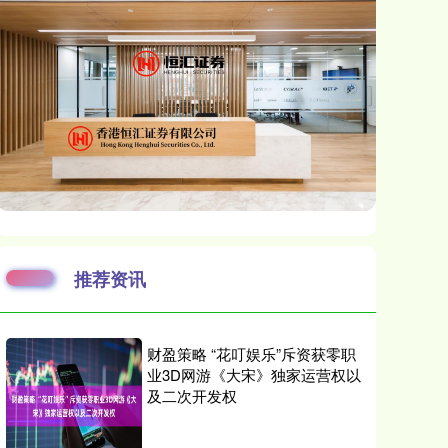
推荐资讯
财盈策略 “花叮娱乐”斥资获零职
业3D网游《大宋》独家运营权以
及二次开发权