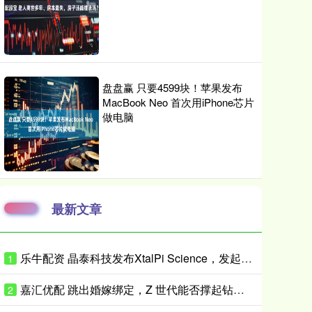
盘盘赢 只要4599块！苹果发布
MacBook Neo 首次用iPhone芯片
做电脑
最新文章
乐牛配资 晶泰科技发布XtalPi Science，发起“科学智能开放生态联盟”
1
嘉汇优配 跳出婚嫁绑定，Z 世代能否撑起钻石消费新增量？
2