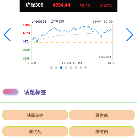
沪深300
4694.44
43.13
0.93%
话题标签
驰赢策略
聚财略
鑫优配
堆财网