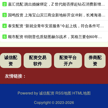
嘉汇优配 跳出婚嫁绑定，Z 世代能否撑起钻石消费新增量？
2
国鸣投资 上海宝山滨江商业新地标开业冲刺，长滩海港城今年底试营业
3
泰安配资 “新就业青年安居服务”今起上线，符合条件可优惠租赁保租房
4
顺市配资 特朗普也质疑图赫尔战术，英格兰要创60年最佳战绩困难重重
5
诚信配
配资交易
配资平台
券商配
资
软件
开户
资
友情链接：
Powered by
诚信配资
RSS地图
HTML地图
Copyright
© 2023-2026