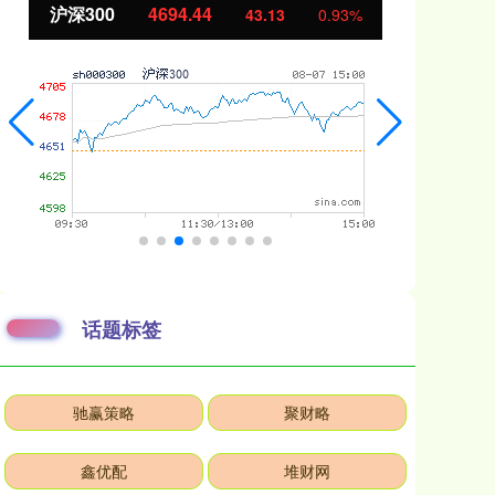
北证50
1134.24
创
11.37
1.01%
话题标签
驰赢策略
聚财略
鑫优配
堆财网