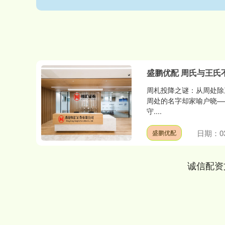
盛鹏优配 周氏与王
周札投降之谜：从周处除
周处的名字却家喻户晓—
守....
日期：03
盛鹏优配
诚信配资