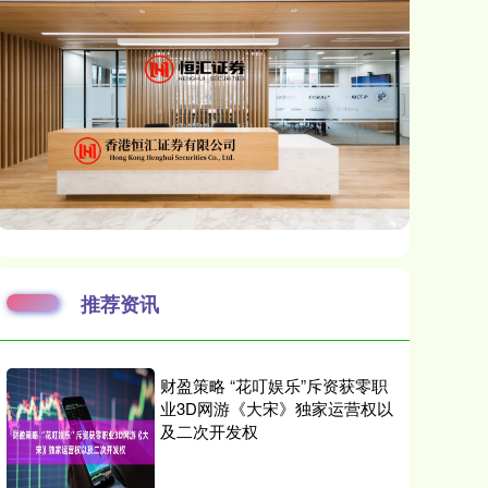
推荐资讯
财盈策略 “花叮娱乐”斥资获零职
业3D网游《大宋》独家运营权以
及二次开发权