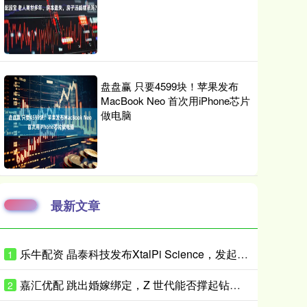
盘盘赢 只要4599块！苹果发布
MacBook Neo 首次用iPhone芯片
做电脑
最新文章
乐牛配资 晶泰科技发布XtalPi Science，发起“科学智能开放生态联盟”
1
嘉汇优配 跳出婚嫁绑定，Z 世代能否撑起钻石消费新增量？
2