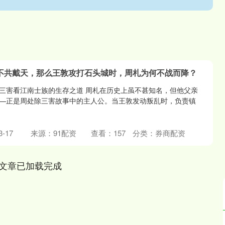
氏不共戴天，那么王敦攻打石头城时，周札为何不战而降？
三害看江南士族的生存之道 周札在历史上虽不甚知名，但他父亲
—正是周处除三害故事中的主人公。当王敦发动叛乱时，负责镇
-17
来源：91配资
查看：
157
分类：
券商配资
文章已加载完成