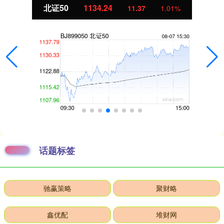
北证50
1134.24
11.37
1.01%
话题标签
驰赢策略
聚财略
鑫优配
堆财网