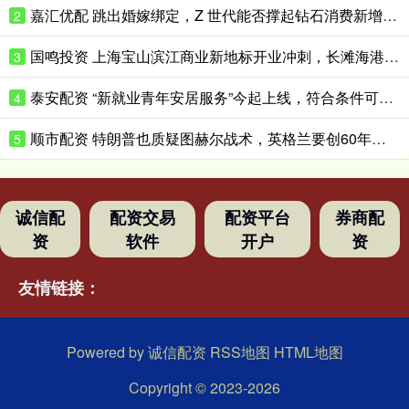
嘉汇优配 跳出婚嫁绑定，Z 世代能否撑起钻石消费新增量？
2
国鸣投资 上海宝山滨江商业新地标开业冲刺，长滩海港城今年底试营业
3
泰安配资 “新就业青年安居服务”今起上线，符合条件可优惠租赁保租房
4
顺市配资 特朗普也质疑图赫尔战术，英格兰要创60年最佳战绩困难重重
5
诚信配
配资交易
配资平台
券商配
资
软件
开户
资
友情链接：
Powered by
诚信配资
RSS地图
HTML地图
Copyright
© 2023-2026