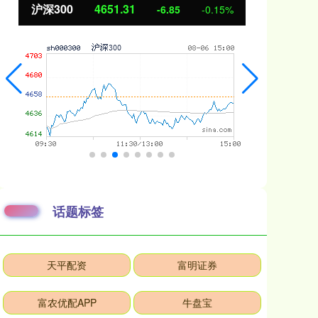
北证50
1122.88
创
3.42
0.30%
话题标签
天平配资
富明证券
富农优配APP
牛盘宝