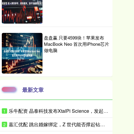
盘盘赢 只要4599块！苹果发布
MacBook Neo 首次用iPhone芯片
做电脑
最新文章
乐牛配资 晶泰科技发布XtalPi Science，发起“科学智能开放生态联盟”
1
嘉汇优配 跳出婚嫁绑定，Z 世代能否撑起钻石消费新增量？
2