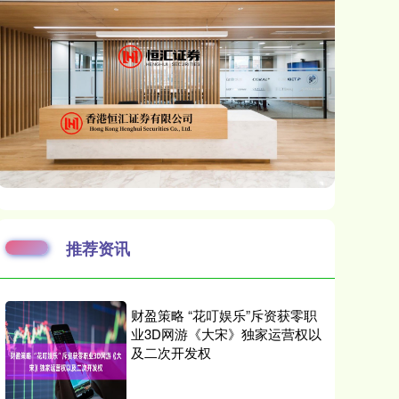
推荐资讯
财盈策略 “花叮娱乐”斥资获零职
业3D网游《大宋》独家运营权以
及二次开发权