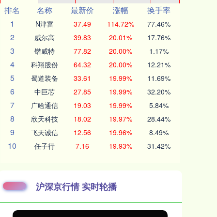
排名
名称
最新价
涨幅
换手率
1
N津富
37.49
114.72%
77.46%
2
威尔高
39.83
20.01%
17.76%
3
锴威特
77.82
20.00%
1.17%
4
科翔股份
64.32
20.00%
12.21%
5
蜀道装备
33.61
19.99%
11.69%
6
中巨芯
27.85
19.99%
32.20%
7
广哈通信
19.03
19.99%
5.84%
8
欣天科技
18.02
19.97%
28.44%
9
飞天诚信
12.56
19.96%
8.49%
10
任子行
7.16
19.93%
31.42%
沪深京行情 实时轮播