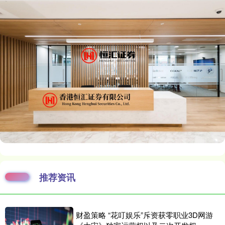
推荐资讯
财盈策略 “花叮娱乐”斥资获零职业3D网游