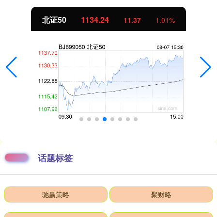
北证50
1134.24
11.37
1.01%
话题标签
驰赢策略
聚财略