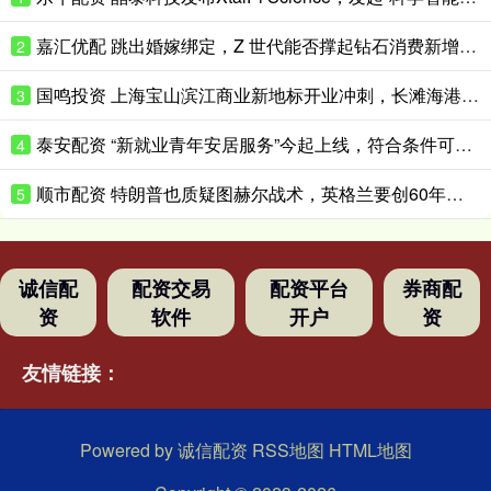
嘉汇优配 跳出婚嫁绑定，Z 世代能否撑起钻石消费新增量？
2
国鸣投资 上海宝山滨江商业新地标开业冲刺，长滩海港城今年底试营业
3
泰安配资 “新就业青年安居服务”今起上线，符合条件可优惠租赁保租房
4
顺市配资 特朗普也质疑图赫尔战术，英格兰要创60年最佳战绩困难重重
5
诚信配
配资交易
配资平台
券商配
资
软件
开户
资
友情链接：
Powered by
诚信配资
RSS地图
HTML地图