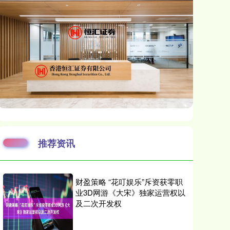
推荐资讯
财盈策略 “花叮娱乐”斥资获零职
业3D网游《大宋》独家运营权以
及二次开发权