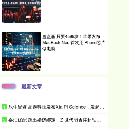
盘盘赢 只要4599块！苹果发布
MacBook Neo 首次用iPhone芯片
做电脑
最新文章
乐牛配资 晶泰科技发布XtalPi Science，发起“科学智能开放生态联盟”
1
嘉汇优配 跳出婚嫁绑定，Z 世代能否撑起钻石消费新增量？
2