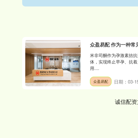
众盈易配 作为一种
米非司酮作为孕激素拮抗
体，实现终止早孕、抗着
用....
日期：03-1
众盈易配
诚信配资