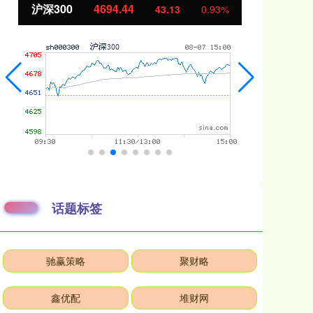
北证50
1134.24
创
11.37
1.01%
话题标签
驰赢策略
聚财略
鑫优配
堆财网